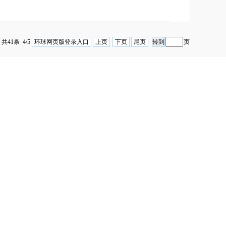
共41条 4/5
环球网页版登录入口
上页
下页
尾页
页