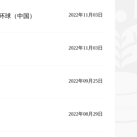
2022年11月03日
环球（中国）
2022年11月03日
2022年09月25日
2022年08月29日