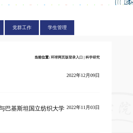
党群工作
学生管理
当前位置:
环球网页版登录入口
|
科学研究
2022年12月09日
2022年11月03日
口与巴基斯坦国立纺织大学