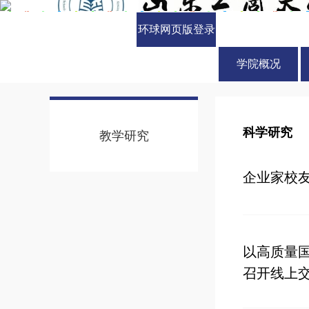
环球网页版登录
入口
学院概况
科学研究
教学研究
企业家校
以高质量国
召开线上