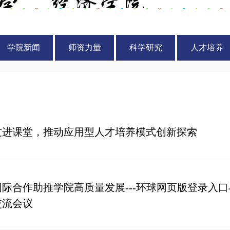
学院新闻
师资力量
科学研究
人才培养
友进课堂，推动应用型人才培养模式创新探索
际合作助推学院高质量发展---环球网页版登录入
交流会议